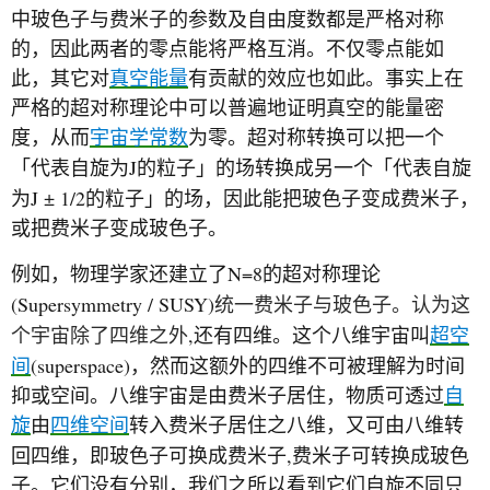
中玻色子与费米子的参数及自由度数都是严格对称
的，因此两者的零点能将严格互消。不仅零点能如
此，其它对
真空能量
有贡献的效应也如此。事实上在
严格的超对称理论中可以普遍地证明真空的能量密
度，从而
宇宙学常数
为零。超对称转换可以把一个
J
「代表自旋为
的粒子」的场转换成另一个「代表自旋
J ± 1/2
为
的粒子」的场，因此能把玻色子变成费米子，
或把费米子变成玻色子。
N=8
例如，物理学家还建立了
的超对称理论
(Supersymmetry / SUSY)
统一费米子与玻色子。认为这
,
个宇宙除了四维之外
还有四维。这个八维宇宙叫
超空
(superspace)
间
，然而这额外的四维不可被理解为时间
抑或空间。八维宇宙是由费米子居住，物质可透过
自
旋
由
四维空间
转入费米子居住之八维，又可由八维转
,
回四维，即玻色子可换成费米子
费米子可转换成玻色
子。它们没有分别，我们之所以看到它们自旋不同只