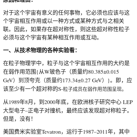
对于这个宇宙有意义的任何事物，它必须也应该与这
个宇宙相互作用或以一种方式或某种方式与之相关
联。因此，如果存在超对称性，则这些超对称性粒子
必须与这个宇宙有某种相互作用或互动。
一、从技术物理的各种实验看：
在粒子物理学中，粒子与这个宇宙相互作用的大约是
{
W
80.385±0.015
在弱作用范围
从
玻色子（质量约
GeV
173.34±0.27 GeV
}
）到顶夸克（质量约
）
。即，应
S-
该至少有一个超对称的
粒子成员在弱作用范围呈现。
1989
8
2000
LEP
从
年
月，到
年底，在欧洲核子研究中心
–
大型电子
正电子对撞机，最终应该发现超对称粒子。
但是，没有！
Tevatron
1987–2011
美国费米实验室
，运行于
年，其中