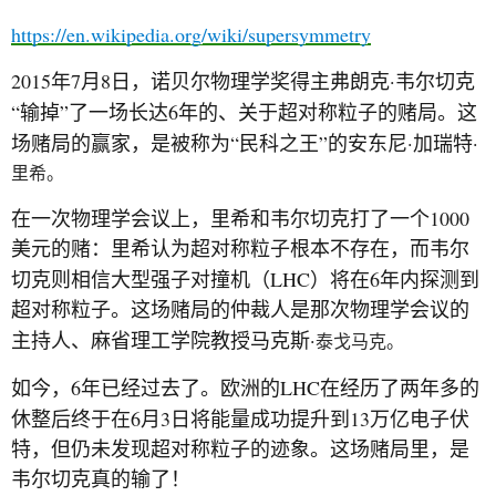
https://en.wikipedia.org/wiki/supersymmetry
2015
7
8
·
年
月
日，诺贝尔物理学奖得主弗朗克
韦尔切克
“
”
6
输掉
了一场长达
年的、关于超对称粒子的赌局。这
“
”
·
·
场赌局的赢家，是被称为
民科之王
的安东尼
加瑞特
里希。
1000
在一次物理学会议上，里希和韦尔切克打了一个
美元的赌：里希认为超对称粒子根本不存在，而韦尔
LHC
6
切克则相信大型强子对撞机（
）将在
年内探测到
超对称粒子。这场赌局的仲裁人是那次物理学会议的
·
主持人、麻省理工学院教授马克斯
泰戈马克。
6
LHC
如今，
年已经过去了。欧洲的
在经历了两年多的
6
3
13
休整后终于在
月
日将能量成功提升到
万亿电子伏
特，但仍未发现超对称粒子的迹象。这场赌局里，是
韦尔切克真的输了！