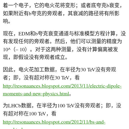
b
着一个电子，它的电火花将变形；或者底夸克
衰变，
b
如果附近有
夸克的旁观者，其衰减的路径将有所影
响。
EDM
b
现在，
和
夸克衰变通道与标准模型方程计算，没
有发现任何的旁观者。然后，他们可以测量的精度为
10^
– 10
（
）。对于这两种测量，没有计算偏离被发
现，即假设没有旁观者成立。
30 TeV
因此，电火花加工数据，在半径为
没有旁观
30 TeV
者；即，没有超对称在
，看
http://resonaances.blogspot.com/2013/11/electric-dipole-
moments-and-new-physics.html
。
LHCb
100 TeV
为
数据，在半径为
没有旁观者；即，没
100 TeV
有超对称在
，看
http://resonaances.blogspot.com/2012/11/bs-and-