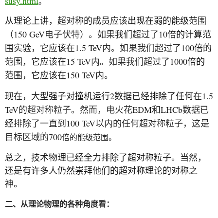
susy.html
。
从理论上讲，超对称的成员应该出现在弱的能级范围
150 GeV
10
（
电子伏特）。如果我们超过了
倍的计算范
1.5 TeV
100
围实验，它应该在
内。如果我们超过了
倍的
15 TeV
1000
范围，它应该在
内。如果我们超过了
倍的
150 TeV
范围，它应该在
内。
2
1.5
现在，大型强子对撞机运行
数据已经排除了任何在
TeV
EDM
LHCb
的超对称粒子。然而，电火花
和
数据已
100 TeV
经排除了一直到
以内的任何超对称粒子，这是
700
目标区域的
倍的能级范围。
总之，技术物理已经全力排除了超对称粒子。当然，
还是有许多人仍然崇拜他们的超对称理论的对称之
神。
二、从理论物理的各种角度看：