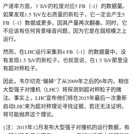
3 TeV
5 FB
-1
产速率方面，
的粒度对应
（
）的数据量。
1.5 TeV
5
如果发现
左右质量的新粒子，它一定会产生
FB
-1
（
）数据或更多，因其产量再次翻番。同时，它
不应该有任何背景噪音问题，因为它是在弱规模之上
运行。
LHC
4 FB
-1
然而，在
运行采集到
（
）的数据量中，没
1.5 TeV
1.5 TeV
有发现
的新粒子。也就是说，在
那里没
有超对称粒子。
“
”
2009
6
因此，韦尔切克
输掉
了从
年之后的
年内，相信
LHC
大型强子对撞机（
）将探测到超对称粒子的赌
LHC
2015
注。事实上，
宣布他们将在
年最后一次重新
LHC
启动
来为超对称理论寻找证据，若还无法证明，
将可能抛弃这个理论。
{
2015
12
注：
年
月发布大型强子对撞机的运行数据，有