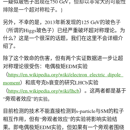
750 GeV
一疑似玻色子出现在
，但却以非常大的可能性
}
排除是一个超对称粒子。
2013
125 GeV
另外，不幸的是，
年新发现的
的玻色子
Higgs
（所谓的
玻色子）已经严重破坏超对称理论。为
什么？这是一个很深的话题，我们在这里不会详细介
绍了。
除了这个致命的伤害，但有两个实证数据进一步让超
EDM
对称理论很受伤：电偶极矩
实验
https://en.wikipedia.org/wiki/electron_electric_dipole_
（
moment
b
LHCb
）和底夸克
衰变的研究
实验
https://en.wikipedia.org/wiki/lhcb
（
）。这两者都是基于
“
”
旁观者效应
的实验。
s-particle
SM
目前检测的技术不能直接检测到
与
的粒子
“
”
相互作用，但有
旁观者效应
的实验将影响实验结
EDM
果。即电偶极矩
实验，但如果有一个旁观者围绕