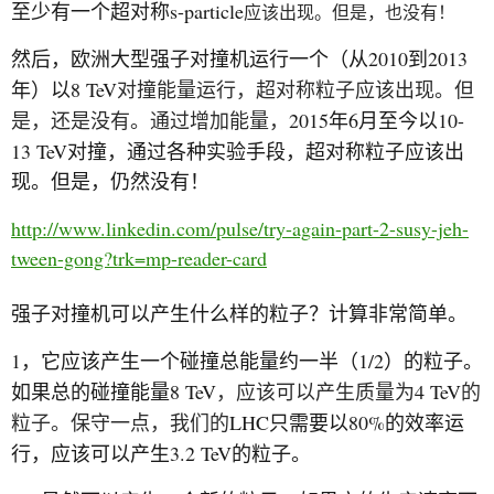
s-particle
至少有一个超对称
应该出现。但是，也没有！
2010
2013
然后，欧洲大型强子对撞机运行一个（从
到
8 TeV
年）以
对撞能量运行，超对称粒子应该出现。但
2015
6
10-
是，还是没有。通过增加能量，
年
月至今以
13 TeV
对撞，通过各种实验手段，超对称粒子应该出
现。但是，仍然没有！
http://www.linkedin.com/pulse/try-again-part-2-susy-jeh-
tween-gong?trk=mp-reader-card
强子对撞机可以产生什么样的粒子？计算非常简单。
1
1/2
，它应该产生一个碰撞总能量约一半（
）的粒子。
8 TeV
4 TeV
如果总的碰撞能量
，应该可以产生质量为
的
LHC
80%
粒子。保守一点，我们的
只需要以
的效率运
3.2 TeV
行，应该可以产生
的粒子。