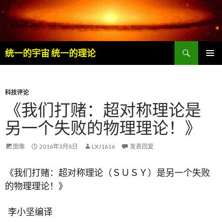
搜
统一的宇宙 统一的理论
索
跳
主菜单
至
内
容
科技评论
《我们打赌：超对称理论是
另一个失败的物理理论！》
图像
2016年3月8日
LXJ1616
发表回复
《我们打赌：超对称理论（ＳＵＳＹ）是另一个失败
的物理理论！》
李小坚编译