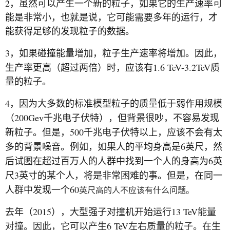
2
，虽然可以产生一个新的粒子，如果它的生产速率可
能是非常小，也就是说，它可能需要多年的运行，才
能获得足够的发现粒子的数据。
3
，如果碰撞能量增加，粒子生产速率将增加。因此，
1.6 TeV-3.2TeV
生产率更高（超过两倍）时，应该有
质
量的粒子。
4
，因为大多数的标准模型粒子的质量低于弱作用规模
200Gev
（
千兆电子伏特），但背景很吵，不容易发现
500
新粒子。但是，
千兆电子伏特以上，应该不会有太
6
多的背景噪音。例如，如果人的平均身高是
英尺，然
6
后试图在超过百万人的人群中找到一个人的身高为
英
3
尺
英寸的某个人，将是非常困难的事。但是，在同一
60
人群中发现一个
英尺高的人不应该有什么问题。
2015
13 TeV
去年（
），大型强子对撞机开始运行
能量
6 TeV
对撞。因此，它可以产生
左右质量的粒子。在生