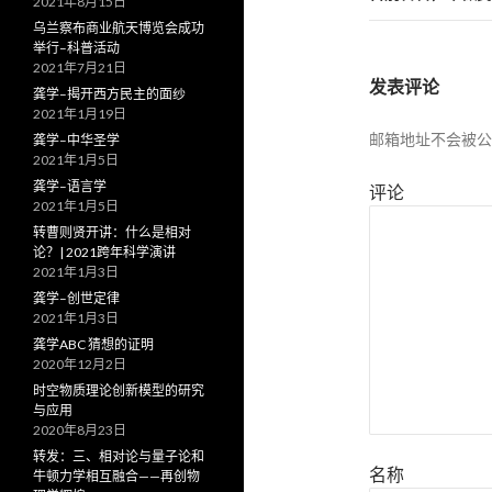
2021年8月15日
航
乌兰察布商业航天博览会成功
举行–科普活动
2021年7月21日
发表评论
龚学–揭开西方民主的面纱
2021年1月19日
邮箱地址不会被公
龚学–中华圣学
2021年1月5日
龚学–语言学
评论
2021年1月5日
转曹则贤开讲：什么是相对
论？| 2021跨年科学演讲
2021年1月3日
龚学–创世定律
2021年1月3日
龚学ABC 猜想的证明
2020年12月2日
时空物质理论创新模型的研究
与应用
2020年8月23日
转发：三、相对论与量子论和
名称
牛顿力学相互融合——再创物