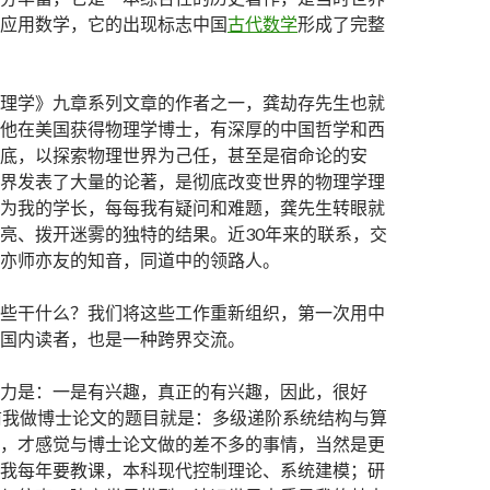
应用数学，它的出现标志中国
古代数学
形成了完整
理学》九章系列文章的作者之一，龚劫存先生也就
他在美国获得物理学博士，有深厚的中国哲学和西
底，以探索物理世界为己任，甚至是宿命论的安
界发表了大量的论著，是彻底改变世界的物理学理
为我的学长，每每我有疑问和难题，龚先生转眼就
亮、拨开迷雾的独特的结果。近30年来的联系，交
亦师亦友的知音，同道中的领路人。
些干什么？我们将这些工作重新组织，第一次用中
国内读者，也是一种跨界交流。
力是：一是有兴趣，真正的有兴趣，因此，很好
前我做博士论文的题目就是：多级递阶系统结构与算
，才感觉与博士论文做的差不多的事情，当然是更
我每年要教课，本科现代控制理论、系统建模；研