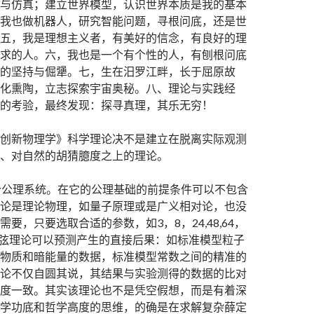
与仿真；建立世界模型，认识世界本质是我的基本
我也做机器人，研究智能问题，寻根问底，还是世
五，我是理想主义者，有美好的信念，有良好的理
求的人。六，我也是一个有个性的人，有刨根问底
的坚持与倔犟。七，生在汨罗江畔，长于屈原故
化熏陶，立志探索宇宙奥秘。八、理论与实践经
的考验，最终发现：探寻真理，其乐无穷！
创新物理学》科学理论决不是建立在脱离实际观测
、对自然的胡猜臆度之上的理论。
个公理系统。在它的公理基础的前提条件可以不包含
论是理论物理，如量子原理或是广义相对论，也没
要，只要选取合适的参数，如3，8，24,48,64，
 G弦理论可以预测产生的直接后果：如标准模型粒子
物质和暗能量的数据，标准模型常数之间的精准的
论不仅自圆其说，其结果与实验测得的数据的比对
度一致。其实该理论也不是凭空假想，而是有着深
学功底和哲学高度的思维，的确是在求解复杂薛定