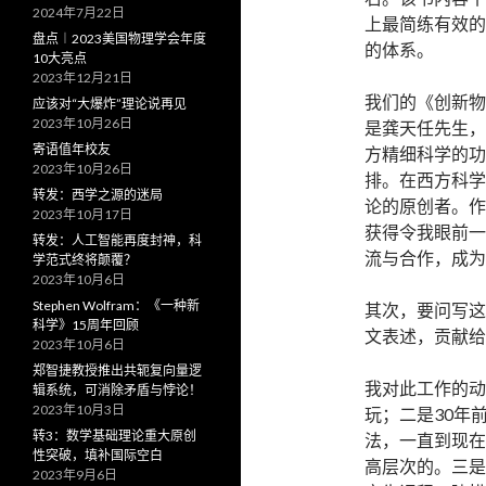
2024年7月22日
上最简练有效的
盘点︱2023美国物理学会年度
的体系。
10大亮点
2023年12月21日
我们的《创新物
应该对“大爆炸”理论说再见
2023年10月26日
是龚天任先生，
寄语值年校友
方精细科学的功
2023年10月26日
排。在西方科学
转发：西学之源的迷局
论的原创者。作
2023年10月17日
获得令我眼前一
转发：人工智能再度封神，科
流与合作，成为
学范式终将颠覆？
2023年10月6日
Stephen Wolfram：《一种新
其次，要问写这
科学》15周年回顾
文表述，贡献给
2023年10月6日
郑智捷教授推出共轭复向量逻
我对此工作的动
辑系统，可消除矛盾与悖论！
2023年10月3日
玩；二是30年
转3：数学基础理论重大原创
法，一直到现在
性突破，填补国际空白
高层次的。三是
2023年9月6日