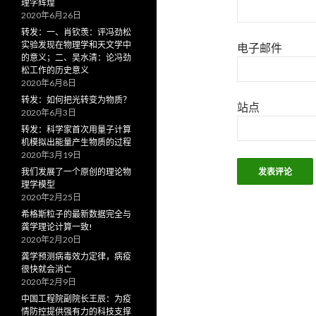
理学辉煌
2020年6月26日
转发：一、肖钦羡：评冯劲松
实验发现在物理学和天文学中
电子邮件
的意义；二、吴水清：论冯劲
松工作的历史意义
2020年6月8日
转发：如何把光转变为物质？
站点
2020年6月3日
转发：科学家首次用量子计算
机模拟出能量产生物质的过程
2020年3月19日
我们发展了一个原创的理论物
理学模型
2020年2月25日
希格斯粒子的最新数据完全与
龚学理论计算一致!
2020年2月20日
龚学预测病毒效力定律，病疫
很快就会消亡
2020年2月9日
中国工程院副院长王辰：为疫
情防控提供强有力的科技支撑