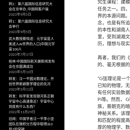
究生课程：建模
转2：第六届国际信息研究大
任务之一。四，
会在京举办_中国网客户端
2023年9月5日
界的本源问题。
转1：第六届国际信息研究大
念，也是有所追
会举行
的本性和湖南人
2023年9月5日
里，受到湖湘文
武大教授蔡恒进：元宇宙是人
历，理想与现实
类进入AI世界的入口|中国元宇
宙100人
2023年7月17日
再者，我们的《
桂林·中国国际航天展新闻发布
的、毫无根据的
会在京圆满成功
2023年5月13日
“G弦理论是一
转发：汪一平圆对数理论，开
创世界新颖数学理论的先河
已知的物理，无
2023年3月11日
有任何实验数据需
转发：科学家发现银河系正朝
Pi等。然而，
宇宙中心高速靠近！宇宙中心
族，普朗克的暗
到底有什么东西？
2022年11月29日
神秘关系。该理
旧闻：中国学者汪一平李小坚
和匹配的程度高
团队在微积分方程中取得从0
厚的物理学、数
到1的突破