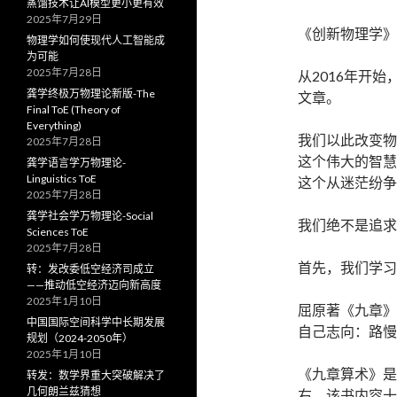
蒸馏技术让AI模型更小更有效
2025年7月29日
《创新物理学》
物理学如何使现代人工智能成
为可能
2025年7月28日
从2016年开
龚学终极万物理论新版-The
文章。
Final ToE (Theory of
Everything)
我们以此改变物
2025年7月28日
这个伟大的智慧
龚学语言学万物理论-
Linguistics ToE
这个从迷茫纷争
2025年7月28日
龚学社会学万物理论-Social
我们绝不是追求
Sciences ToE
2025年7月28日
首先，我们学习
转：发改委低空经济司成立
——推动低空经济迈向新高度
2025年1月10日
屈原著《九章》
中国国际空间科学中长期发展
自己志向：路慢
规划（2024-2050年）
2025年1月10日
《九章算术》是
转发：数学界重大突破解决了
几何朗兰兹猜想
右。该书内容十