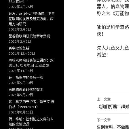
地正式运行
器人，信息物理系统
2022年4月26日
称之为《万能物
转发：6G时代卫星通信、卫星
互联网的发展及研究方向、应
用方向研究
哪怕是科学道路
2022年2月3日
侠！
星谷物联网研究院新年贺词
2022年2月2日
先人九章又九章
龚学理论总结
2021年12月25日
希望！
母校老师余贻鑫院士讲座：双
碳目标-智能电网-工业革命
2021年11月3日
转：杨振宁的最后一战
2021年9月30日
高能物理新时代的黎明
2021年9月29日
上一文章
转：科学的守护者：斯蒂文·温
文
《我们打赌：超对
伯格（1933-2021）
2021年8月15日
章
转：维纳：控制论之父鲜为人
下一文章
知的悲惨遭遇
导
告别官科，不做民