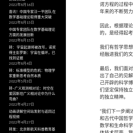
谔方程的过程中
2022年8月16日
年来的不断努力
喜讯！中国专家汪一平团队 在
数学基础理论取得重大突破
2022年8月15日
因此，根据理论
中国专家团队在数学基础理论
的，是经得起考
方面的发展创新
2022年8月15日
我们有哲学思想
转： 宇宙起源将被改写，诺奖
得主彭罗斯：宇宙在循环，已
经融进我们的文
找到证据
2022年8月4日
最后，我们面对
转：标准模型的危机：物理学
出了自己的见解
家重新思考自然本质
2022年5月3日
己开辟的科学博
转–广义观测相对论：时空在
们坚定保持独立
爱因斯坦广义相对论中为什么
的独立精神。
弯曲？
2022年4月27日
“我们下一步阐
动画讲解空间站发射与返回过
程视频
和古代中国哲学
2022年4月27日
数学和生命科学
转发：北京新航天科普教育基
体技术层面，我