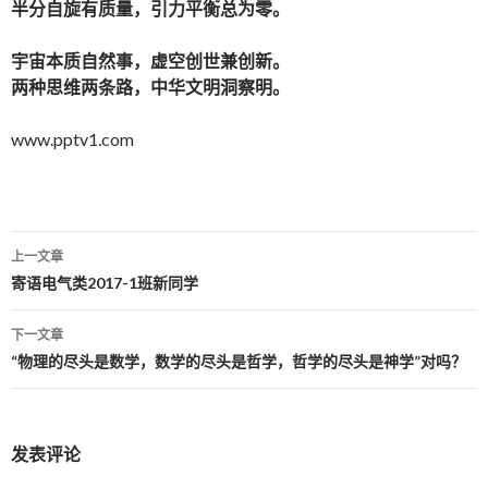
半分自旋有质量，引力平衡总为零。
宇宙本质自然事，虚空创世兼创新。
两种思维两条路，中华文明洞察明。
www.pptv1.com
上一文章
文
寄语电气类2017-1班新同学
章
下一文章
导
“物理的尽头是数学，数学的尽头是哲学，哲学的尽头是神学”对吗？
航
发表评论