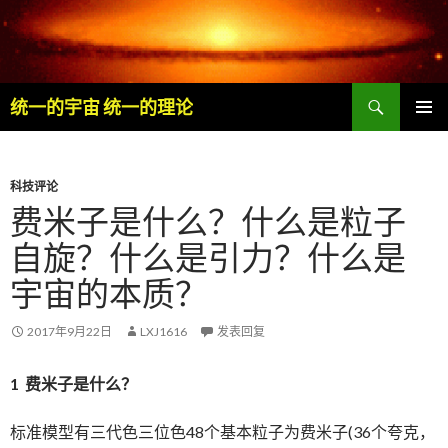
搜
统一的宇宙 统一的理论
索
跳
主菜单
至
内
容
科技评论
费米子是什么？什么是粒子
自旋？什么是引力？什么是
宇宙的本质？
2017年9月22日
LXJ1616
发表回复
1 费米子是什么？
标准模型有三代色三位色48个基本粒子为费米子(36个夸克，