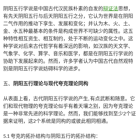
阴阳五行学说是中国古代汉民族朴素的自发的
辩证法
思想，
有先天阴阳五行与后天阴阳五行之分，它认为世界是在阴阳
二气作用的推动下孪生、发展和变化；并认为木、火、土、
金、水五种最基本的条件是构成世界不可缺少的属性。这五
种特性相互资生、相互制约，处于不断的运动变化之中。这
种学说对后来古代哲学有着深远的影响，如汉族的天文学、
气象学、化学、算学、音乐和医学，都是在阴阳五行学说的
协助下发展起来的。然而，许多学者认为中国古代自然观特
别是阴阳五行学说妨碍科学的进步。
五、
阴阳五行理论与现代夸克理论同构
从表面上看，古代阴阳五行学说的产生, 有点武断和随意。它
们和现代物理的夸克理论似乎有着天壤之别，因为夸克理论
是一种非常先进的科学理论。然而，我们能够找到至少2个证
据来证明，这2个系统是同构的或彼此相同相通。
5.1 夸克的拓扑结构与阴阳五行的拓扑结构：