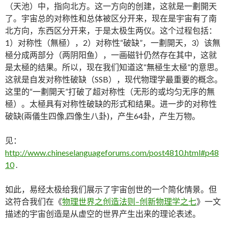
（天池）中，指向北方。这一方向的创建，这就是一劃開天
了。宇宙总的对称性和总体被区分开来，现在是宇宙有了南
北方向，东西区分开来，于是太极生两仪。这个过程包括：
1）对称性（無極），2）对称性“破缺”，一劃開天，3）该無
極分成两部分（两阴阳鱼），一画磁针仍然存在其中，这就
是太極的结果。所以，现在我们知道这“無極生太極”的意思。
这就是自发对称性破缺（SSB），现代物理学最重要的概念。
这里的“一劃開天”打破了超对称性（无形的或均匀无序的無
極）。太極具有对称性破缺的形式和结果。进一步的对称性
破缺(兩儀生四像,四像生八卦)，产生64卦，产生万物。
见：
http://www.chineselanguageforums.com/post4810.html#p48
10
.
如此，易经太极给我们展示了宇宙创世的一个简化情景。但
这符合我们在《
物理世界之创造法则–创新物理学之七
》一文
描述的宇宙创造是从虚空的世界产生出来的理论表述。