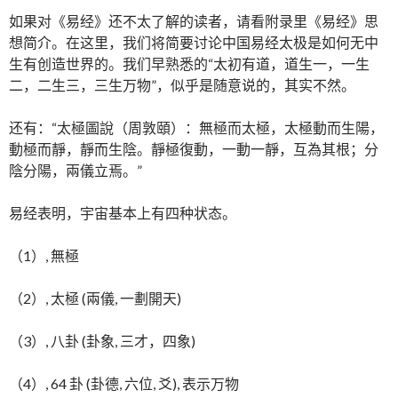
如果对《易经》还不太了解的读者，请看附录里《易经》思
想简介。在这里，我们将简要讨论中国易经太极是如何无中
生有创造世界的。我们早熟悉的“太初有道，道生一，一生
二，二生三，三生万物”，似乎是随意说的，其实不然。
还有：“太極圖說（周敦頤）：無極而太極，太極動而生陽，
動極而靜，靜而生陰。靜極復動，一動一靜，互為其根；分
陰分陽，兩儀立焉。”
易经表明，宇宙基本上有四种状态。
（1）, 無極
（2）, 太極 (兩儀, 一劃開天)
（3）, 八卦 (卦象, 三才，四象)
（4）, 64 卦 (卦德, 六位, 爻), 表示万物