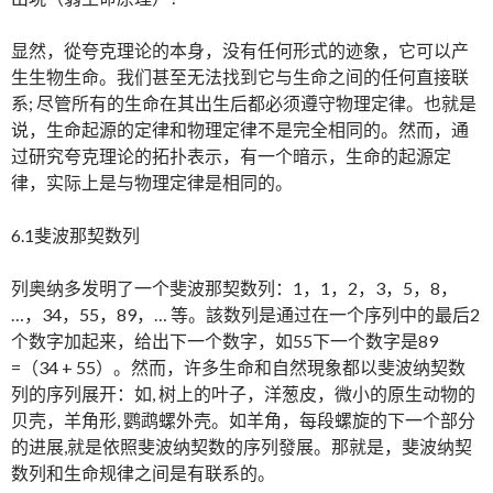
显然，從夸克理论的本身，没有任何形式的迹象，它可以产
生生物生命。我们甚至无法找到它与生命之间的任何直接联
系; 尽管所有的生命在其出生后都必须遵守物理定律。也就是
说，生命起源的定律和物理定律不是完全相同的。然而，通
过研究夸克理论的拓扑表示，有一个暗示，生命的起源定
律，实际上是与物理定律是相同的。
6.1斐波那契数列
列奥纳多发明了一个斐波那契数列：1，1，2，3，5，8，
…，34，55，89，… 等。該数列是通过在一个序列中的最后2
个数字加起来，给出下一个数字，如55下一个数字是89
=（34 + 55）。然而，许多生命和自然現象都以斐波纳契数
列的序列展开：如, 树上的叶子，洋葱皮，微小的原生动物的
贝壳，羊角形, 鹦鹉螺外壳。如羊角，每段螺旋的下一个部分
的进展,就是依照斐波纳契数的序列發展。那就是，斐波纳契
数列和生命规律之间是有联系的。