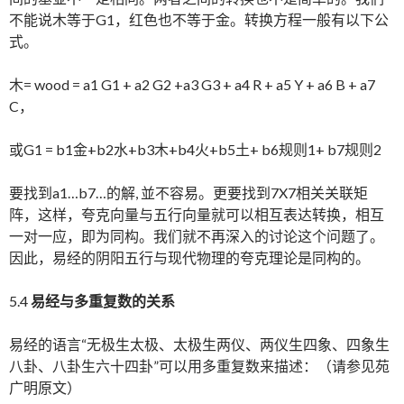
不能说木等于G1，红色也不等于金。转换方程一般有以下公
式。
木= wood = a1 G1 + a2 G2 +a3 G3 + a4 R + a5 Y + a6 B + a7
C，
或G1 = b1金+b2水+b3木+b4火+b5土+ b6规则1+ b7规则2
要找到a1…b7…的解, 並不容易。更要找到7X7相关关联矩
阵，这样，夸克向量与五行向量就可以相互表达转换，相互
一对一应，即为同构。我们就不再深入的讨论这个问题了。
因此，易经的阴阳五行与现代物理的夸克理论是同构的。
5.4
易经
与
多重复数的关系
易经的语言“无极生太极、太极生两仪、两仪生四象、四象生
八卦、八卦生六十四卦”可以用多重复数来描述：（请参见苑
广明原文）