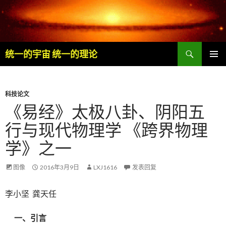
搜
统一的宇宙 统一的理论
索
跳
主菜单
至
内
容
科技论文
《易经》太极八卦、阴阳五
行与现代物理学 《跨界物理
学》之一
图像
2016年3月9日
LXJ1616
发表回复
李小坚 龚天任
一、引言