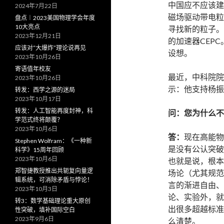
中国应不应该建
2024年7月22日
磁场驱动带电粒
盘点︱2023美国物理学会年度
10大亮点
寻找新的粒子。
2023年12月21日
的加速器CEP
应该对“大爆炸”理论说再见
设想。
2023年10月26日
寄语值年校友
最近，中科院院
2023年10月26日
示：他支持杨振
转发：西学之源的迷局
2023年10月17日
转发：人工智能再度封神，科
问：您为什么不
学范式终将颠覆？
2023年10月6日
答：
现在高能物
Stephen Wolfram：《一种新
是没有公认突破
科学》15周年回顾
2023年10月6日
也就是说，根本
郑智捷教授推出共轭复向量逻
场论（尤其规范
辑系统，可消除矛盾与悖论！
言的渐进自由、
2023年10月3日
论、实验外，就
转3：数学基础理论重大原创
出很多超越标准
性突破，填补国际空白
2023年9月6日
么清楚。