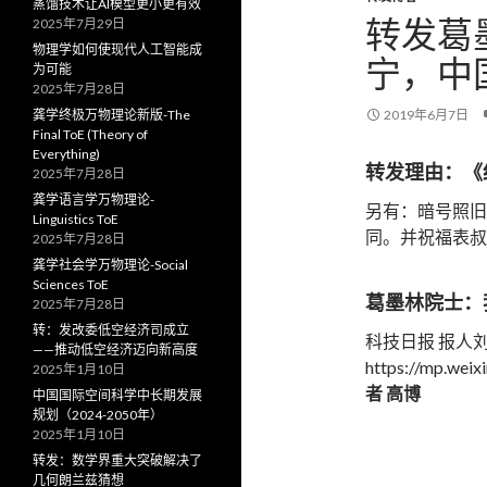
蒸馏技术让AI模型更小更有效
转发葛
2025年7月29日
物理学如何使现代人工智能成
宁，中
为可能
2025年7月28日
龚学终极万物理论新版-The
2019年6月7日
Final ToE (Theory of
Everything)
转发理由：《
2025年7月28日
龚学语言学万物理论-
另有：暗号照旧
Linguistics ToE
同。并祝福表叔
2025年7月28日
龚学社会学万物理论-Social
Sciences ToE
葛墨林院士：
2025年7月28日
转：发改委低空经济司成立
科技日报
报人
——推动低空经济迈向新高度
https://mp.we
2025年1月10日
者 高博
中国国际空间科学中长期发展
规划（2024-2050年）
2025年1月10日
转发：数学界重大突破解决了
几何朗兰兹猜想