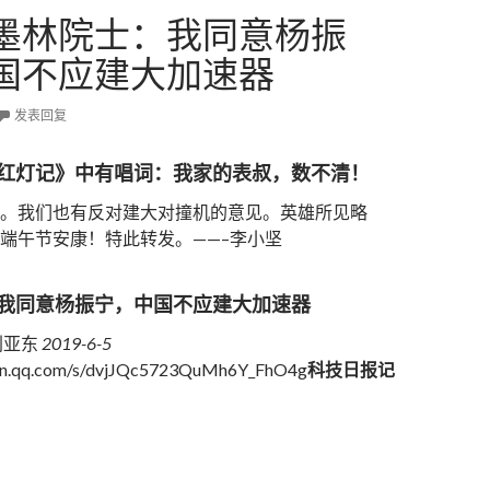
墨林院士：我同意杨振
国不应建大加速器
发表回复
红灯记》中有唱词：我家的表叔，数不清！
。我们也有反对建大对撞机的意见。英雄所见略
端午节安康！特此转发。——–李小坚
我同意杨振宁，中国不应建大加速器
刘亚东
2019-6-5
ixin.qq.com/s/dvjJQc5723QuMh6Y_FhO4g
科技日报记