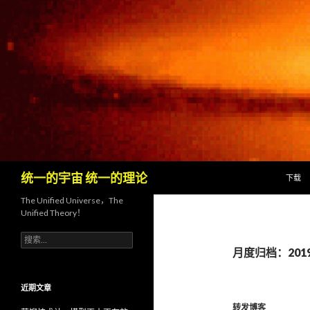
跳至内
搜
统一的宇宙 统一的理论
下载
索
The Unified Universe，The
Unified Theory！
搜
索
月度归档：201
：
近期文章
转发博客