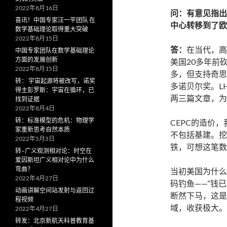
2022年8月16日
问：有意见指出
喜讯！中国专家汪一平团队 在
中心转移到了欧
数学基础理论取得重大突破
2022年8月15日
答：
在当代，高
中国专家团队在数学基础理论
方面的发展创新
美国20多年前
2022年8月15日
多，但支持奇思
转： 宇宙起源将被改写，诺奖
多诺贝尔奖。L
得主彭罗斯：宇宙在循环，已
两三篇文章，为H
找到证据
2022年8月4日
转：标准模型的危机：物理学
CEPC的造价
家重新思考自然本质
不包括基建。挖
2022年5月3日
铁，可想这笔数
转–广义观测相对论：时空在
爱因斯坦广义相对论中为什么
弯曲？
当初美国为什么
2022年4月27日
码钓鱼——“钱
动画讲解空间站发射与返回过
断然下马，这是
程视频
域，收获极大。
2022年4月27日
转发：北京新航天科普教育基