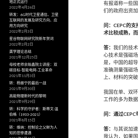
地正式运行
有报道称一些国
2022年4月26日
们的政府出资加
转发：6G时代卫星通信、卫星
互联网的发展及研究方向、应
问：CEPC的
用方向研究
2022年2月3日
术比较成熟，而
星谷物联网研究院新年贺词
2022年2月2日
答：
我们的技术
龚学理论总结
心技术是强磁场
2021年12月25日
是，中国的超导
母校老师余贻鑫院士讲座：双
准确测量强磁场
碳目标-智能电网-工业革命
2021年11月3日
上、材料的突破
转：杨振宁的最后一战
2021年9月30日
我国在单、双环
高能物理新时代的黎明
工作的多为数据
2021年9月29日
转：科学的守护者：斯蒂文·温
问：通过CEP
伯格（1933-2021）
2021年8月15日
转：维纳：控制论之父鲜为人
答：
与其说加速
知的悲惨遭遇
我认为，如果国