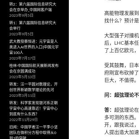
转2：第六届国际信息研究大
会在京举办_中国网客户端
高能物理发展到
2023年9月5日
找什么？预计是
转1：第六届国际信息研究大
会举行
2023年9月5日
大型强子对撞机
武大教授蔡恒进：元宇宙是人
后，LHC基本
类进入AI世界的入口|中国元宇
了上百亿欧元，
宙100人
2023年7月17日
受其鼓舞，日本
桂林·中国国际航天展新闻发布
会在京圆满成功
府刚宣布砍掉了
2023年5月13日
巨大，不值得。
转发：汪一平圆对数理论，开
创世界新颖数学理论的先河
问：超弦理论不
2023年3月11日
转发：科学家发现银河系正朝
宇宙中心高速靠近！宇宙中心
答：
超弦理论在
到底有什么东西？
多可测的东西。
2022年11月29日
开，跟我说过，
旧闻：中国学者汪一平李小坚
人提出造大加速
团队在微积分方程中取得从0
到1的突破