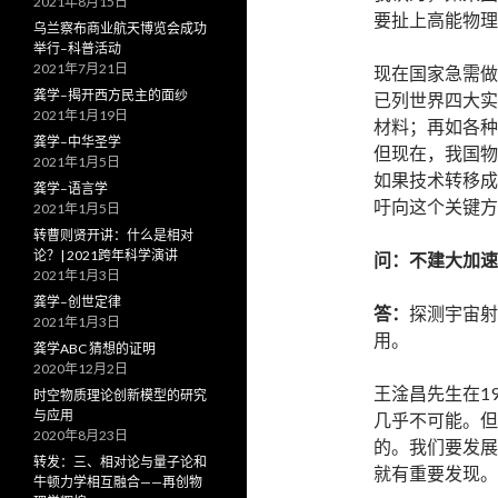
2021年8月15日
要扯上高能物理
乌兰察布商业航天博览会成功
举行–科普活动
2021年7月21日
现在国家急需做
龚学–揭开西方民主的面纱
已列世界四大实
2021年1月19日
材料；再如各种
龚学–中华圣学
但现在，我国物
2021年1月5日
如果技术转移成
龚学–语言学
吁向这个关键方
2021年1月5日
转曹则贤开讲：什么是相对
论？| 2021跨年科学演讲
问：不建大加速
2021年1月3日
龚学–创世定律
答：
探测宇宙射
2021年1月3日
用。
龚学ABC 猜想的证明
2020年12月2日
王淦昌先生在1
时空物质理论创新模型的研究
与应用
几乎不可能。但
2020年8月23日
的。我们要发展
转发：三、相对论与量子论和
就有重要发现。
牛顿力学相互融合——再创物