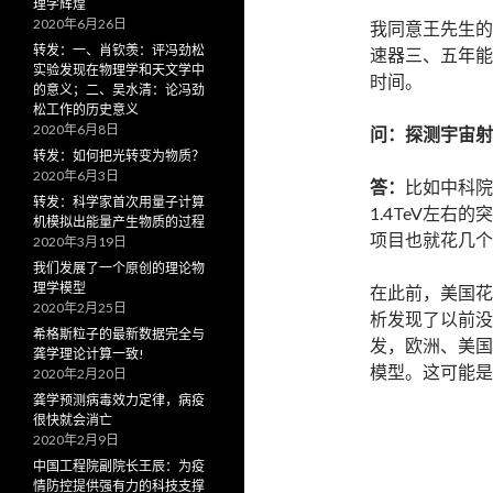
理学辉煌
2020年6月26日
我同意王先生的
转发：一、肖钦羡：评冯劲松
速器三、五年能
实验发现在物理学和天文学中
时间。
的意义；二、吴水清：论冯劲
松工作的历史意义
2020年6月8日
问：探测宇宙射
转发：如何把光转变为物质？
2020年6月3日
答：
比如中科院
转发：科学家首次用量子计算
1.4TeV左右
机模拟出能量产生物质的过程
项目也就花几个
2020年3月19日
我们发展了一个原创的理论物
理学模型
在此前，美国花
2020年2月25日
析发现了以前没
希格斯粒子的最新数据完全与
发，欧洲、美国
龚学理论计算一致!
模型。这可能是
2020年2月20日
龚学预测病毒效力定律，病疫
很快就会消亡
2020年2月9日
中国工程院副院长王辰：为疫
情防控提供强有力的科技支撑