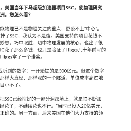
，美国当年下马超级加速器项目SSC，使物理研究
洲。您怎么看？
能物理已不是物理关注的重点，更谈不上“中心”。
砍掉了SSC，我认为不是傻。美国支持的项目花钱不
妙想，巧中取胜，切中物理发展的核心，也出了很
HC花了那么多钱，也只是验证了Higgs几十年前写的
iggs拿了一个诺奖。
，我听到的数字：一开始提的是300亿元。但这个数字
那样大直径、那样深的一个隧道，单位成本高过地
目小不了。
把SSC已经挖好的一部分洞都填上，就是怕不断加
已经花了，不继续花也不行。”当时已投入20亿美元，
正确的。另一方面，后来美国在他们大力支持的领