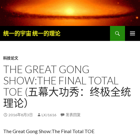
搜
统一的宇宙 统一的理论
索
跳
主菜单
至
内
容
科技论文
THE GREAT GONG
SHOW:THE FINAL TOTAL
TOE (五幕大功秀：终极全统
理论）
2016年8月3日
LXJ1616
发表回复
The Great Gong Show:The Final Total TOE