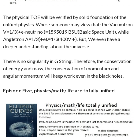
The physical TOE will be verified by solid foundation of the
unified physics. Where someone may view that: the Vacumtron
V=1/3(+e-neutrino )=1595819 BSU(Basic Space Unit), while
Angletron A=1/3(+e).=1/3(400V +). But, We even have a
deeper understanding about the universe.
There is no singularity in G String. Therefore, the conservation
of energy and mass, the conservation of momentum and
angular momentum will keep work even in the black holes.
Episode Five, physics/math/life are totally unified.