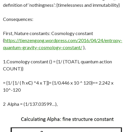
definition of ‘nothingness’: {timelessness and immutability}
Consequences:
First, Nature constants: Cosmology constant
(
https://tienzengong.wordpress.com/2016/04/24/entropy-
quantum-gravity-cosmology-constant/
),
1.Cosmology constant () = {1/ (TOATL quantum action
COUNT)}
= {1/ [1/ ( ħ x
C
) ^4 x T]}= {1/0.446 x 10 ^ 120}== 2.242 x
10^-120
2 Alpha = (1/137.03599…),