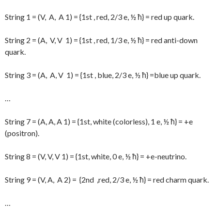
String 1 = (V, A, A 1) = {1st , red, 2/3 e, ½ ħ} = red up quark.
String 2 = (A, V, V 1) = {1st , red, 1/3 e, ½ ħ} = red anti-down
quark.
String 3 = (A, A, V 1) = {1st , blue, 2/3 e, ½ ħ} =blue up quark.
…
String 7 = (A, A, A 1) = {1st, white (colorless), 1 e, ½ ħ} = +e
(positron).
String 8 = (V, V, V 1) = {1st, white, 0 e, ½ ħ} = +e-neutrino.
String 9 = (V, A, A 2) = {2nd ,red, 2/3 e, ½ ħ} = red charm quark.
…