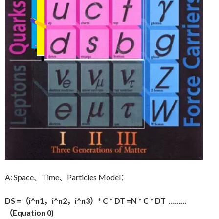
A: Space、Time、Particles Model：
DS =（i^n1，i^n2，i^n3）* C * DT =N * C * DT
………
（Equation 0)