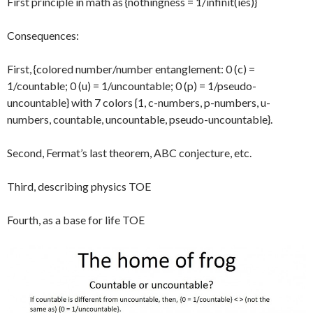
First principle in math as {nothingness = 1/infinit(ies)}
Consequences:
First, {colored number/number entanglement: 0 (c) =
1/countable; 0 (u) = 1/uncountable; 0 (p) = 1/pseudo-
uncountable} with 7 colors {1, c-numbers, p-numbers, u-
numbers, countable, uncountable, pseudo-uncountable}.
Second, Fermat’s last theorem, ABC conjecture, etc.
Third, describing physics TOE
Fourth, as a base for life TOE