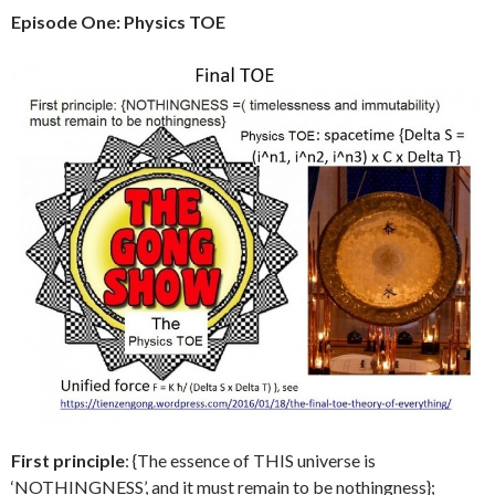
Episode One: Physics TOE
First principle
: {The essence of THIS universe is
‘NOTHINGNESS’, and it must remain to be nothingness};