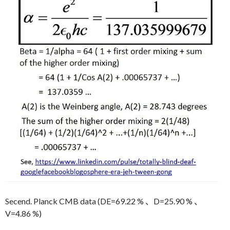
Secend. Planck CMB data (DE=69.22 % 、D=25.90 % 、
V=4.86 %)