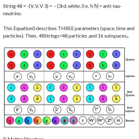
String 48 = -(V, V, V 3) = – {3rd, white, 0 e, ½ ħ} = anti-tau-
neutrino.
This Equation0 describes THREE parameters (space, time and
particles). Then, 48Strings=48 particles ,and 16 subspaces。
B Matter Structure