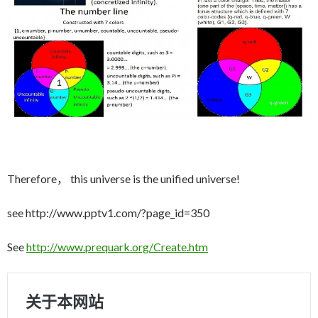
Therefore， this universe is the unified universe!
see http://www.pptv1.com/?page_id=350
See
http://www.prequark.org/Create.htm