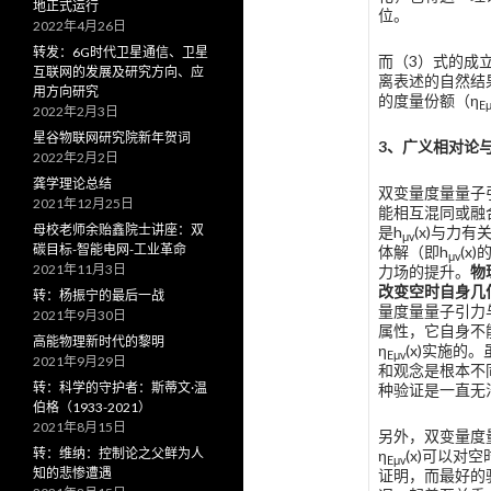
地正式运行
位。
2022年4月26日
转发：6G时代卫星通信、卫星
而（3）式的成
互联网的发展及研究方向、应
离表述的自然结
用方向研究
的度量份额（η
E
2022年2月3日
星谷物联网研究院新年贺词
3
、广义相对论
2022年2月2日
龚学理论总结
双变量度量量子
2021年12月25日
能相互混同或融
母校老师余贻鑫院士讲座：双
是h
(x)与力有
μv
碳目标-智能电网-工业革命
体解（即h
(x
μv
2021年11月3日
力场的提升。
物
改变空时自身几
转：杨振宁的最后一战
量度量量子引力
2021年9月30日
属性，它自身不
高能物理新时代的黎明
η
(x)实施
E
μv
2021年9月29日
和观念是根本不
转：科学的守护者：斯蒂文·温
种验证是一直无
伯格（1933-2021）
2021年8月15日
另外，双变量度
转：维纳：控制论之父鲜为人
η
(x)可以
E
μv
知的悲惨遭遇
证明，而最好的