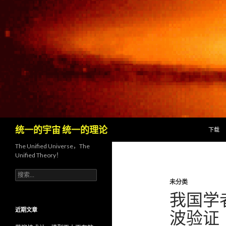
跳至内
搜
统一的宇宙 统一的理论
下载
索
The Unified Universe，The
Unified Theory！
搜
未分类
索
：
我国学
近期文章
波验证