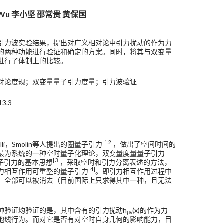
i Wu 李小坚 邵常贵 黄保国
引力波实验结果，提出对广义相对论中引力扰动的作为力
的两种功能进行验证和确定的方案。同时，将其与双变量
进行了体制上的比较。
对论度规；双变量量子引力度量；引力波验证
3.3
[1.2]
velli，Smolin等人提出的圈量子引力
，做出了空间时间的
最为系统的一种空时量子化理论，双变量度量量子引力
[3]
圈量子引力的基本思想
，采取空时和引力分离表述的方法，
[4]
力相互作用可重整的量子引力
。即引力相互作用过程中
，全部可以被消去（目前国际上只求得其中一种，且无法
种验证均验证的是，其中含有的引力扰动h
(x)的作为力
μv
地线行为。而对它是否有对空时自身几何的影响能力，目