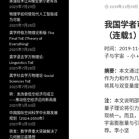
蒸馏技术让AI模型更小更有效
2025年7月29日
2019年11月29日
物理学如何使现代人工智能成
为可能
我国学者
2025年7月28日
龚学终极万物理论新版-The
（连载1
Final ToE (Theory of
Everything)
时间：2019-1
2025年7月28日
子与宇宙 – 小 +
龚学语言学万物理论-
Linguistics ToE
2025年7月28日
摘要：
本文通过
龚学社会学万物理论-Social
作为力和作为几
Sciences ToE
将其与双变量度
2025年7月28日
转：发改委低空经济司成立
——推动低空经济迈向新高度
注：
本文说明邵
2025年1月10日
量子理论将引力
中国国际空间科学中长期发展
现统一。而且，
规划（2024-2050年）
宇宙膨胀量与引
2025年1月10日
荐。李小坚
转发：数学界重大突破解决了
几何朗兰兹猜想