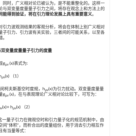
。同时，广义相对论已被认为，是不能重整化的。这样一
论与双变量度量量子引力之间，将存在观念上和方法上的
同能得到验证，将在引力理论发展上具有重要意义
。
对引力波观测结果的客观分析，将会在体制上别广义相对
量子引力、引力波有关实验，三者间的可能关系，以至各
错。
与双变量度量量子引力的度量
规g
(x)表式为:
μv
h
(x) （1）
μv
闵柯夫斯基空时度规，h
(x)为引力扰动。双变量度量量
μv
量g
(x)，在与表观理论广义相对论比较下，可写为：
μv
(x)+ h
(x) （2）
μv
μv
)为这一量子引力在微观空时和引力量子化的规范机制中，由
空间“体积”，而析合出的度量组份，用于消去引力相互作
且有当量等式：