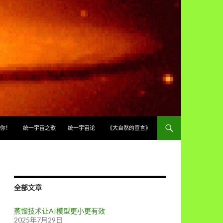
你！
统一宇宙之歌
统一宇宙论
《大自然的宣言》
全部文章
蒸馏技术让AI模型更小更有效
2025年7月29日