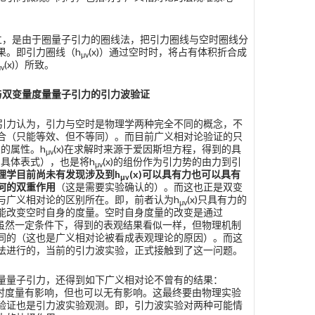
立，是由于圈量子引力的圈线法，把引力圈线与空时圈线分
果。即引力圈线（h
(x)）通过空时时，将占有体积折合成
μv
(x)）所致。
μv
与双变量度量量子引力的引力波验证
引力认为，引力与空时是物理学两种完全不同的概念，不
合（只能等效、但不等同）。而目前广义相对论验证的只
关的属性。h
(x)在求解时来源于爱因斯坦方程，得到的具
μv
)的具体表式），也是将h
(x)的组份作为引力势的由力到引
μv
理学目前尚未有发现涉及到
h
(
x
)
可以具有力也可以具有
μv
何的双重作用
（这是需要实验确认的）。而这也正是双变
与广义相对论的区别所在。即，前者认为h
(x)只具有力的
μv
能改变空时自身的度量。空时自身度量的改变是通过
的。虽然一定条件下，得到的表观结果看似一样，但物理机制
同的（这也是广义相对论被看成表观理论的原因）。而这
法进行的，当前的引力波实验，正式接触到了这一问题。
量量子引力，还得到如下广义相对论不曾有的结果：
对空时度量有影响，但也可以无有影响。这最终要由物理实验
验证也是引力波实验观测。即，引力波实验对两种可能情