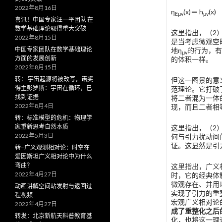
2022年8月16日
η
(x)＝ h
(x)
E
μv
μv
喜讯！中国专家汪一平团队 在
数学基础理论取得重大突破
这里指出，（2
2022年8月15日
是当考虑微观空
中国专家团队在数学基础理论
地η
的行为，有
μv
方面的发展创新
的体积一样。
2022年8月15日
转： 宇宙起源将被改写，诺奖
但这一图景的意
得主彭罗斯：宇宙在循环，已
范理论。它打破
找到证据
将二者混为一体
2022年8月4日
现，而且二者相
转：标准模型的危机：物理学
家重新思考自然本质
这里指出，（2
2022年5月3日
何与引力扰动间
证。这显然是引
转–广义观测相对论：时空在
爱因斯坦广义相对论中为什么
弯曲？
这里指出，广义
2022年4月27日
时，它的经典体
微观存在、并用
动画讲解空间站发射与返回过
实现了引力的重
程视频
宏观广义相对论
2022年4月27日
成了重整化之后
转发：北京新航天科普教育基
化，也将这一理