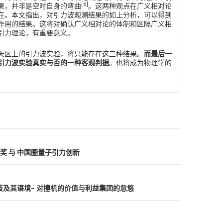
[6]
果，并非是空时自身的弯曲
。这两种观点在广义相对论
在。本文指出，对引力波观测结果的如上分析，可以得到
作用的结果。这将对确认广义相对论的体制和区隔广义相
引力理论，有重要意义。
天区上的引力波实验，将只能存在这三种结果。
而最后一
引力波实验真实与否的一种客观判据
。也将成为物理学的
奖 与 中国圈量子引力创新
歧及其语境– 对撞机的价值与利益集团的忽悠