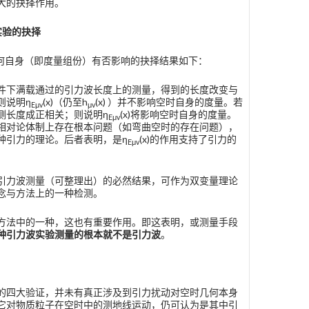
大的抉择作用。
实验的抉择
时几何自身（即度量组份）有否影响的抉择结果如下：
件下满载通过的引力波长度上的测量，得到的长度改变与
则说明η
(x)（仍至h
(x) ）并不影响空时自身的度量。若
E
μv
μv
测长度成正相关；则说明η
(x)将影响空时自身的度量。
E
μv
相对论体制上存在根本问题（如弯曲空时的存在问题），
种引力的理论。后者表明，是η
(x)的作用支持了引力的
E
μv
引力波测量（可整理出）的必然结果，可作为双变量理论
念与方法上的一种检测。
方法中的一种，这也有重要作用。即这表明，或测量手段
种引力波实验测量的根本就不是引力波
。
的四大验证，并未有真正涉及到引力扰动对空时几何本身
它对物质粒子在空时中的测地线运动，仍可认为是其中引