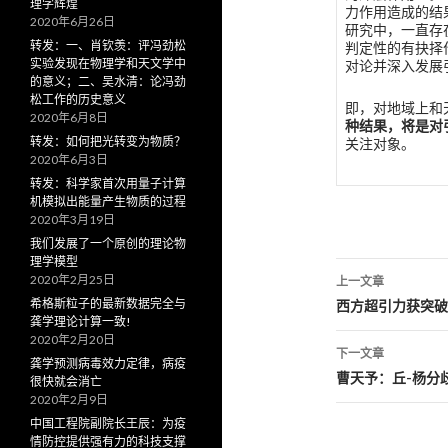
理学辉煌
力作用造成的结
2020年6月26日
研究中，一直存
转发：一、肖钦羡：评冯劲松
判定性的有抉择
实验发现在物理学和天文学中
对论并深入发展
的意义；二、吴水清：论冯劲
松工作的历史意义
即，对地域上和
2020年6月8日
种结果，将是对
转发：如何把光转变为物质？
关注对象。
2020年6月3日
转发：科学家首次用量子计算
机模拟出能量产生物质的过程
2020年3月19日
我们发展了一个原创的理论物
理学模型
2020年2月25日
上一文章
文
希格斯粒子的最新数据完全与
西方超引力获突破
龚学理论计算一致!
章
2020年2月20日
下一文章
龚学预测病毒效力定律，病疫
导
曹天予：丘-杨分
很快就会消亡
2020年2月9日
航
中国工程院副院长王辰：为疫
情防控提供强有力的科技支撑