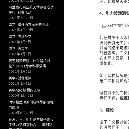
2021年8月15日
况，起着至关重
乌兰察布商业航天博览会成功
举行–科普活动
4
、引力波观测
2021年7月21日
龚学–揭开西方民主的面纱
η
(x)对空
E
μv
2021年1月19日
龚学–中华圣学
若在排除干涉条
2021年1月5日
波测长度无关；
测得的结果与被
龚学–语言学
前者表明，广义
2021年1月5日
它实际上只是一
转曹则贤开讲：什么是相对
重整化。
论？| 2021跨年科学演讲
2021年1月3日
如上两种状况是
龚学–创世定律
与广义相对论观
2021年1月3日
龚学ABC 猜想的证明
但若测不到二种
2020年12月2日
存在问题，
或这
时空物质理论创新模型的研究
与应用
5
、结论
2020年8月23日
转发：三、相对论与量子论和
由于广义相对论
牛顿力学相互融合——再创物
[5]
的深层作用
。