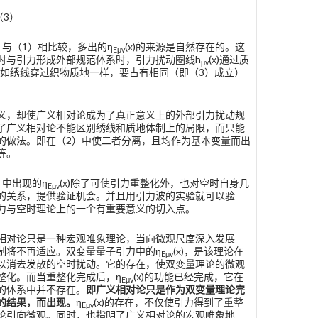
 （3）
）与（1）相比较，多出的η
(x)的来源是自然存在的。这
E
μv
时与引力形成外部规范体系时，引力扰动圈线h
(x)通过质
μv
如绣线穿过织物质地一样，要占有相同（即（3）成立）
义，却使广义相对论成为了真正意义上的外部引力扰动规
了广义相对论不能区别绣线和质地体制上的局限，而只能
的做法。即在（2）中使二者分离，且均作为基本变量而出
等。
）中出现的η
(x)除了可使引力重整化外，也对空时自身几
E
μv
的关系，提供验证机会。并且用引力波的实验就可以验
力与空时理论上的一个有重要意义的切入点。
相对论只是一种宏观唯象理论，当向微观尺度深入发展
制将不再适应。双变量量子引力中的η
(x)，是该理论在
E
μv
以消去发散的空时扰动。它的存在，使双变量理论的微观
整化。而当重整化完成后，η
(x)的功能已经完成，它在
E
μv
的体系中并不存在。
即广义相对论只是作为双变量理论完
的结果，而出现。
η
(x)的存在，不仅使引力得到了重整
E
μv
论引向微观。同时，也指明了广义相对论的宏观唯象地