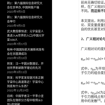
前尚无确切验证
转2：第六届国际信息研究大
样，在广义相对
会在京举办_中国网客户端
不同。
而这些不
2023年9月5日
转1：第六届国际信息研究大
本文提出，利用
会举行
论、双变量度量
2023年9月5日
自的优劣甚至对
武大教授蔡恒进：元宇宙是人
类进入AI世界的入口|中国元宇
2
、广义相对论
宙100人
2023年7月17日
广义相对论的度
桂林·中国国际航天展新闻发布
会在京圆满成功
2023年5月13日
g
(x) ＝η
(x)+ 
μv
μv
转发：汪一平圆对数理论，开
创世界新颖数学理论的先河
式中，η
为平坦
μv
2023年3月11日
子引力的组合度
转发：科学家发现银河系正朝
宇宙中心高速靠近！宇宙中心
g
(x) ＝η
+ η
μv
μv
E
到底有什么东西？
2022年11月29日
式中，η
(x
E
μv
旧闻：中国学者汪一平李小坚
于引力圈线占有
[4]
团队在微积分方程中取得从0
用中的发散
。
到1的突破