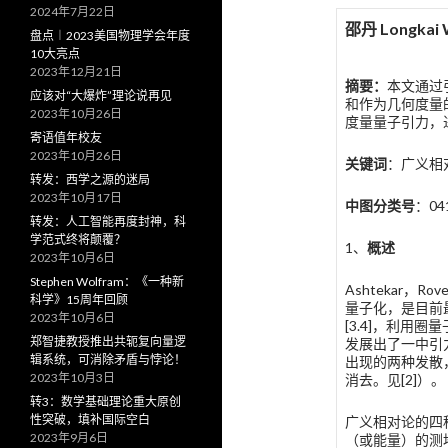
2024年7月22日
邵丹 Longka
盘点︱2023美国物理学会年度
10大亮点
2023年12月21日
摘要：
本文通过
应该对“大爆炸”理论说再见
和作为几何度量
2023年10月26日
度量量子引力，
寄语值年校友
2023年10月26日
关键词
：广义相
转发：西学之源的迷局
2023年10月17日
中图分类号
：041
转发：人工智能再度封神，科
学范式终将颠覆？
1、
概述
2023年10月6日
Stephen Wolfram：《一种新
Ashtekar，Ro
科学》15周年回顾
量子化，是目前
2023年10月6日
[3.4]，利用
郑智捷教授推出共轭复向量逻
发展出了一中引
辑系统，可消除矛盾与悖论！
出现的两种发散
2023年10月3日
消去。见[2]）。
转3：数学基础理论重大原创
性突破，填补国际空白
广义相对论的四
2023年9月6日
（或能量）的测