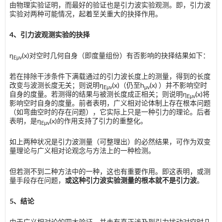
由物理实验证明，而最好的验证也是引力波实验观测。即，引力波
实验对两种可能情况，起着至关重大的抉择作用。
4
、引力波观测实验的抉择
η
(x)对空时几何自身（即度量组份）有否影响的抉择结果如下：
E
μv
若在排除干涉条件下满载通过的引力波长度上的测量，得到的长度
改变与波测长度无关；则说明η
(x)（仍至h
(x) ）并不影响空时
E
μv
μv
自身的度量。若测得的结果与被测长度成正相关；则说明η
(x)将
E
μv
影响空时自身的度量。前者表明，广义相对论体制上存在根本问题
（如弯曲空时的存在问题），它实际上只是一种引力的理论。后者
表明，是η
(x)的作用支持了引力的重整化。
E
μv
如上两种状况是引力波测量（可整理出）的必然结果，可作为双变
量理论与广义相对论观念与方法上的一种检测。
但若测不到二种方法中的一种，这也有重要作用。即这表明，或测
量手段存在问题，
或这种引力波实验测量的根本就不是引力波
。
5
、结论
由于广义相对论的四大验证，并未有真正涉及到引力扰动对空时几