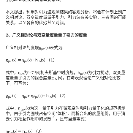
本文提出，利用对引力波观测结果的客观分析，将会在体制上别广
义相对论、双变量度量量子引力、引力波有关实验，三者间的可能
关系，以至各自的优劣甚至对错。
2
、广义相对论与双变量度量量子引力的度量
广义相对论的度规g
(x)表式为:
μv
g
(x) ＝η
(x)+ h
(x) （1）
μv
μv
μv
式中，η
为平坦闵柯夫斯基空时度规，h
(x)为引力扰动。双变量
μv
μv
度量量子引力的组合度量g
(x)，在与表观理论广义相对论比较
μv
下，可写为：
g
(x) ＝η
+ η
(x)+ h
(x) （2）
μv
μv
E
μv
μv
式中，η
(x)为这一量子引力在微观空时和引力量子化的规范机制
E
μv
中，由于引力圈线占有空间“体积”，而析合出的度量组份，用于消
[4]
去引力相互作用中的发散
。且有当量等式：
η
(x)＝ h
(x) （3）
E
μv
μv