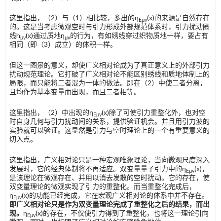
这里指出，（2）与（1）相比较，多出的η
(x)的来源是自然存在
E
μv
的。这是当考虑微观空时与引力形成外部规范体系时，引力扰动圈
线h
(x)通过质地η
的行为，有如绣线穿过织物质地一样，要占有
μv
μv
相同（即（3）成立）的体积一样。
但这一图景的意义，却使广义相对论成为了真正意义上的外部引力
扰动规范理论。它打破了广义相对论不能区别绣线和质地体制上的
局限，而只能将二者混为一体的做法。即在（2）中使二者分离，
且均作为基本变量而出现，而且二者相等。
这里指出，（2）中出现的η
(x)除了可使引力重整化外，也对空
E
μv
时自身几何与引力扰动间的关系，提供验证机会。并且用引力波的
实验就可以验证。这显然是引力与空时理论上的一个有重要意义的
切入点。
这里指出，广义相对论只是一种宏观唯象理论，当向微观尺度深入
发展时，它的经典体制将不再适应。双变量量子引力中的η
(x)，
E
μv
是该理论在微观存在、并用以消去发散的空时扰动。它的存在，使
双变量理论的微观实现了引力的重整化。而当重整化完成后，
η
(x)的功能已经完成，它在宏观广义相对论的体系中并不存在。
E
μv
即广义相对论只是作为双变量理论完成了重整化之后的结果，而出
现。
η
(x)的存在，不仅使引力得到了重整化，也将这一理论引向
E
μv