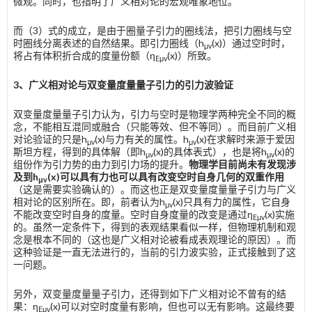
微观。同时，也指明了广义相对论的宏观唯象地位。
而（3）式的成立，是由于圈量子引力的圈线法，把引力圈线与空
时圈线分离表述的自然结果。即引力圈线（h
(x)）通过空时时，
μv
将占有体积折合成的度量份额（η
(x)）所致。
E
μv
3
、广义相对论与双变量度量量子引力的引力波验证
双变量度量量子引力认为，引力与空时是物理学两种完全不同的概
念，不能相互混同或融合（只能等效、但不等同）。而目前广义相
对论验证的只是h
(x)与力有关的属性。h
(x)在求解时来源于爱因
μv
μv
斯坦方程，得到的具体解（即h
(x)的具体表式），也是将h
(x)的
μv
μv
组份作为引力势的由力到引力场的提升。
物理学目前尚未有发现涉
及到
h
(
x
)
可以具有力也可以具有改变空时自身几何的双重作用
μv
（这是需要实验确认的）。而这也正是双变量度量量子引力与广义
相对论的区别所在。即，前者认为h
(x)只具有力的属性，它自身
μv
不能改变空时自身的度量。空时自身度量的改变是通过η
(x)实施
E
μv
的。虽然一定条件下，得到的表观结果看似一样，但物理机制和观
念是根本不同的（这也是广义相对论被看成表观理论的原因）。而
这种验证是一直无法进行的，当前的引力波实验，正式接触到了这
一问题。
另外，双变量度量量子引力，还得到如下广义相对论不曾有的结
果：η
(x)可以对空时度量有影响，但也可以无有影响。这最终要
E
μv