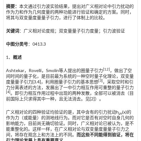
摘要：
本文通过引力波实验结果，提出对广义相对论中引力扰动的
作为力和作为几何度量的两种功能进行验证和确定的方案。同时，
将其与双变量度量量子引力，进行了体制上的比较。
关键词
：广义相对论度规；双变量量子引力度量；引力波验证
中图分类号
：0413.3
1、
概述
[1.2]
Ashtekar，Rovelli，Smolin等人提出的圈量子引力
，做出了空
间时间的量子化，是目前最为系统的一种空时量子化理论，双变量
[3]
度量量子引力[3.4]，利用圈量子引力的基本思想
，采取空时和引
力分离表述的方法，发展出了一中引力相互作用可重整的量子引力
[4]
。即引力相互作用过程中出现的两种发散，全部可以被消去（目
前国际上只求得其中一种，且无法消去。见[2]）。
广义相对论的四种验证均验证的是，其中含有的引力扰动h
(x)的
μv
作为力（或能量）的测地线行为。而对它是否有对空时自身几何的
影响能力，目前尚无确切验证。同时，广义相对论已被认为，是不
能重整化的。这样一样，在广义相对论与双变量度量量子引力之
间，将存在观念上和方法上的不同。
而这些不同能得到验证，将在
引力理论发展上具有重要意义
。