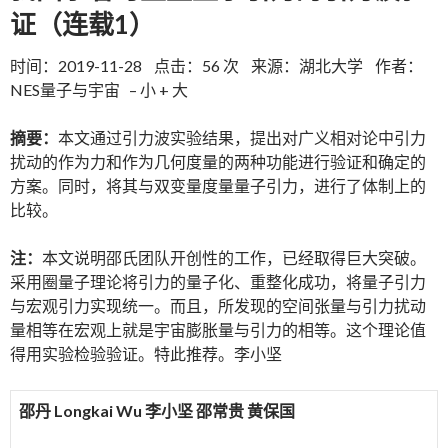
证（连载1）
时间：2019-11-28 点击：56 次 来源：湖北大学 作者：
NES量子与宇宙 – 小 + 大
摘要：
本文通过引力波实验结果，提出对广义相对论中引力
扰动的作为力和作为几何度量的两种功能进行验证和确定的
方案。同时，将其与双变量度量量子引力，进行了体制上的
比较。
注：
本文说明邵氏团队开创性的工作，已经取得巨大突破。
采用圈量子理论将引力的量子化、重整化成功，将量子引力
与宏观引力实现统一。而且，所发现的空间张量与引力扰动
量相等在宏观上就是宇宙膨胀量与引力的相等。这个理论值
得用实验检验验证。特此推荐。李小坚
邵丹 Longkai Wu 李小坚 邵常贵 黄保国