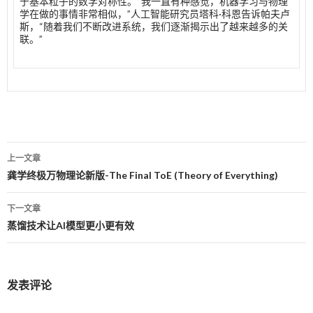
于基本粒子的数学对称性。“我一直有种感觉，机器学习与物理
学在做的事情非常相似，”人工智能研究员塔科·科恩告诉帕夫卢
斯，“随着我们不断改进系统，我们逐渐揭示出了越来越多的关
联。”
上一文章
文
龚学终极万物理论新版-The Final ToE (Theory of Everything)
章
下一文章
导
蒸馏技术让AI模型更小更有效
航
发表评论