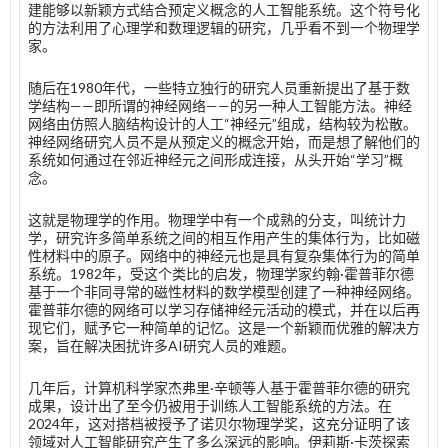
建能够以新颖方式结合预定义概念的人工智能系统。这个符号化
的方法利用了心理学和数理逻辑的研究，几乎看不到一个物理学
家。
随后在1980年代，一些特立独行的研究人员重新提出了基于数
学结构——即所谓的神经网络——的另一种人工智能方法。神经
网络由仿照人脑结构设计的人工“神经元”组成，结构较为松散。
神经网络研究人员不是从预定义的概念开始，而是想了解他们的
系统如何通过在邻近神经元之间形成连接，从头开始“学习”概
念。
这就是物理学的作用。物理学中有一个成熟的分支，叫统计力
学，研究许多简单系统之间的相互作用产生的集体行为，比如磁
性材料中的原子。网络中的神经元也是具有复杂集体行为的简单
系统。1982年，受这个类比的启发，物理学家约翰·霍普菲尔德
基于一个非同寻常的磁性材料的数学模型创建了一种神经网络。
霍普菲尔德的网络可以学习存储神经元活动的模式，并在以后再
现它们，赋予它一种简单的记忆。这是一个新颖而优雅的解决方
案，旨在解决困扰许多AI研究人员的难题。
几年后，计算机科学家杰弗里·辛顿等人基于霍普菲尔德的研究
成果，设计出了至今仍被用于训练人工智能系统的方法。在
2024年，这对搭档被授予了诺贝尔物理学奖，这充分证明了该
领域对人工智能研究产生了多么深远的影响。伊莉斯·卡茨探索