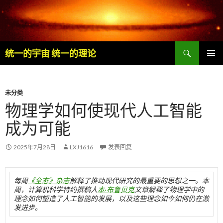
搜
统一的宇宙 统一的理论
索
跳
主菜单
至
内
容
未分类
物理学如何使现代人工智能
成为可能
2025年7月28日
LXJ1616
发表回复
每周
《全态》杂志
解释了推动现代研究的最重要的思想之一。本
周，计算机科学特约撰稿人
本·布鲁贝克
文章解释了物理学中的
理念如何塑造了人工智能的发展，以及这些理念如今如何仍在激
发进步。